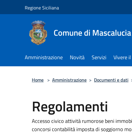
Salta al contenuto principale
Regione Siciliana
Comune di Mascalucia
Amministrazione
Novità
Servizi
Vivere 
Home
>
Amministrazione
>
Documenti e dati
Regolamenti
Accesso civico attività rumorose beni immobil
concorsi contabilità imposta di soggiorno mon