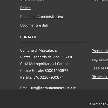
Politici
Personale Amministrativo
Documenti e dati
CONTATTI
Comune di Mascalucia
Prenotaz
Piazza Leonardo da Vinci, 95030
Segnalazi
Città Metropolitana di Catania
Leggi le 
Codice Fiscale: 80001190877
Richiesta
Partita IVA: 02307930871
Email:
urp@comunemascalucia.it
PEC:
ced@pec.comunemascalucia.it
Centralino:
095 7542200
Questo sito 