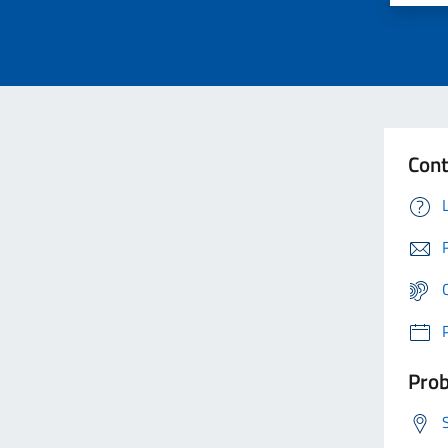
Cont
Prob