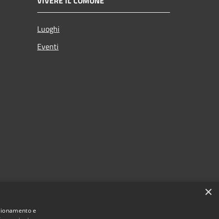
VIVERE IL COMUNE
Luoghi
Eventi
×
nzionamento e