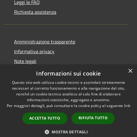
Leggi le FAQ
Richiesta assistenza
Amministrazione trasparente
Informativa privacy
Note legali
×
Dichiarazione di accessibilità
Informazioni sui cookie
Questo sito web utilizza cookie tecnici e assimilati strettamente
necessari al corretto funzionamento e alla navigazione del sito,
nonché un cookie tecnico analitico al solo fine di elaborare
informazioni statistiche, aggregate e anonime.
RSS
Copyright © 2026 • Comune di
Per maggiori dettagli, può consultare la cookie policy al seguente
link
Accessibilità
Mascalucia • Powered by
Privacy
Municipium
Accesso
•
RIFIUTA TUTTO
ACCETTA TUTTO
Cookie
redazione
Mappa del sito
MOSTRA DETTAGLI