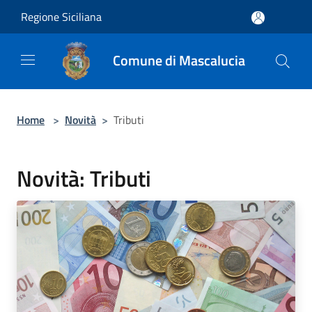
Salta al contenuto principale
Regione Siciliana
Comune di Mascalucia
Home
>
Novità
>
Tributi
Novità: Tributi