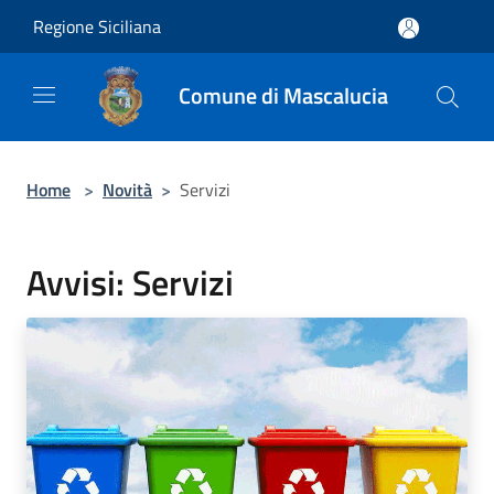
Salta al contenuto principale
Regione Siciliana
Comune di Mascalucia
Home
>
Novità
>
Servizi
Avvisi: Servizi