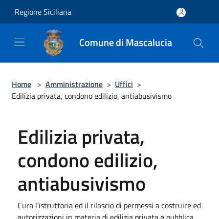
Salta al contenuto principale
Regione Siciliana
Comune di Mascalucia
Home
>
Amministrazione
>
Uffici
>
Edilizia privata, condono edilizio, antiabusivismo
Edilizia privata,
condono edilizio,
antiabusivismo
Cura l’istruttoria ed il rilascio di permessi a costruire ed
autorizzazioni in materia di edilizia privata e pubblica