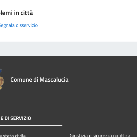
lemi in città
Segnala disservizio
Comune di Mascalucia
E DI SERVIZIO
Giustizia e sicurezza pubblica
 stato civile