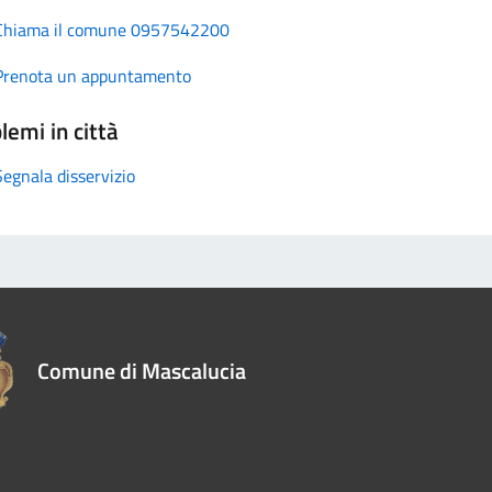
Chiama il comune 0957542200
Prenota un appuntamento
lemi in città
Segnala disservizio
Comune di Mascalucia