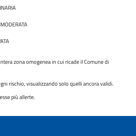
DINARIA
tà MODERATA
VATA
 all'intera zona omogenea in cui ricade il Comune di
 ogni rischio, visualizzando solo quelli ancora validi.
sse più allerte.