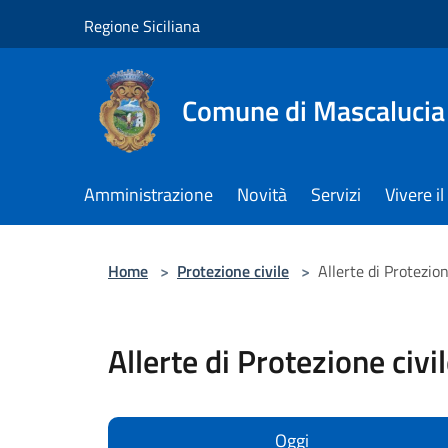
Salta al contenuto principale
Regione Siciliana
Comune di Mascalucia
Amministrazione
Novità
Servizi
Vivere 
Home
>
Protezione civile
>
Allerte di Protezion
Allerte di Protezione civi
Oggi