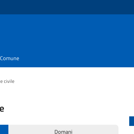
il Comune
e civile
le
Domani