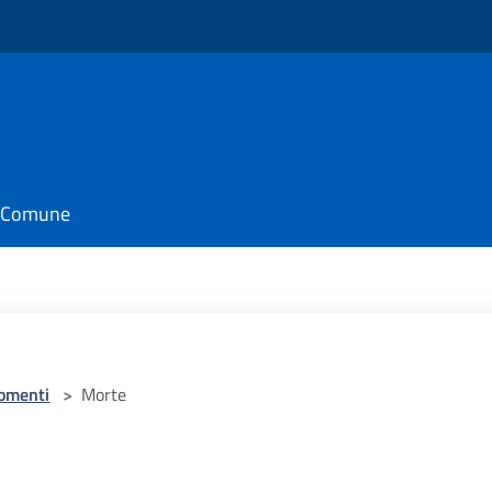
il Comune
omenti
>
Morte