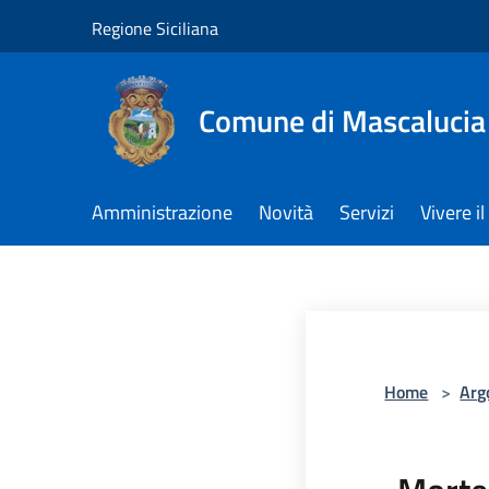
Salta al contenuto principale
Regione Siciliana
Comune di Mascalucia
Amministrazione
Novità
Servizi
Vivere 
Home
>
Arg