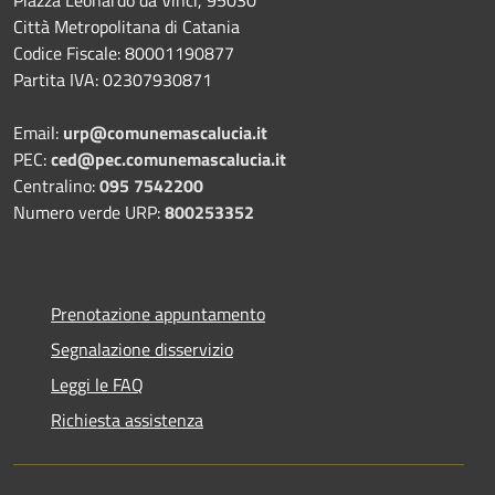
Piazza Leonardo da Vinci, 95030
Città Metropolitana di Catania
Codice Fiscale: 80001190877
Partita IVA: 02307930871
Email:
urp@comunemascalucia.it
PEC:
ced@pec.comunemascalucia.it
Centralino:
095 7542200
Numero verde URP:
800253352
Prenotazione appuntamento
Segnalazione disservizio
Leggi le FAQ
Richiesta assistenza