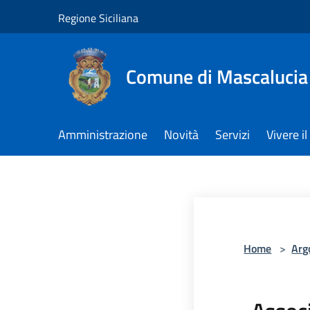
Salta al contenuto principale
Regione Siciliana
Comune di Mascalucia
Amministrazione
Novità
Servizi
Vivere 
Home
>
Arg