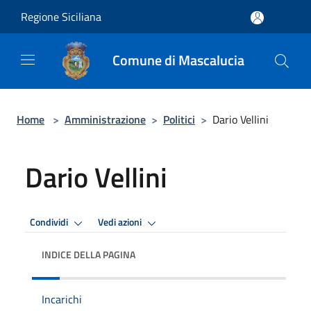
Salta al contenuto principale
Regione Siciliana
Comune di Mascalucia
Home
>
Amministrazione
>
Politici
>
Dario Vellini
Dario Vellini
Condividi
Vedi azioni
INDICE DELLA PAGINA
Incarichi