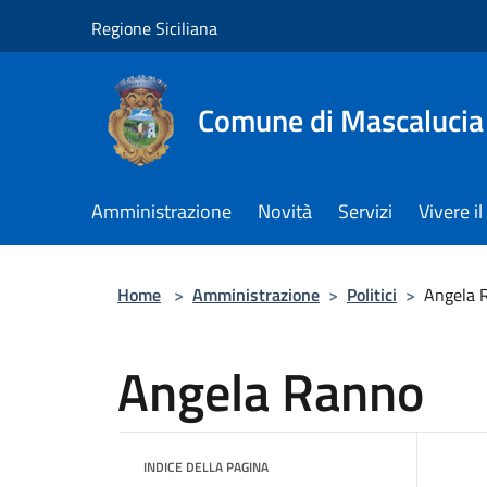
Salta al contenuto principale
Regione Siciliana
Comune di Mascalucia
Amministrazione
Novità
Servizi
Vivere 
Home
>
Amministrazione
>
Politici
>
Angela 
Angela Ranno
INDICE DELLA PAGINA