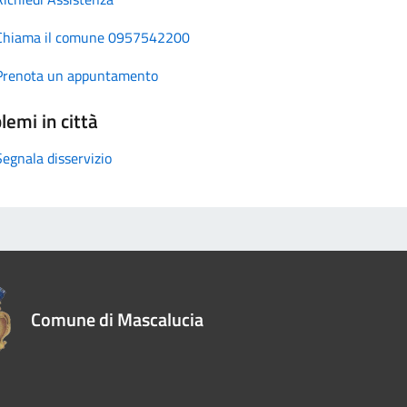
Chiama il comune 0957542200
Prenota un appuntamento
lemi in città
Segnala disservizio
Comune di Mascalucia