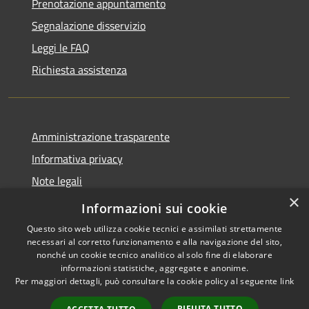
Prenotazione appuntamento
Segnalazione disservizio
Leggi le FAQ
Richiesta assistenza
Amministrazione trasparente
Informativa privacy
Note legali
×
Dichiarazione di accessibilità
Informazioni sui cookie
Questo sito web utilizza cookie tecnici e assimilati strettamente
necessari al corretto funzionamento e alla navigazione del sito,
nonché un cookie tecnico analitico al solo fine di elaborare
informazioni statistiche, aggregate e anonime.
RSS
Copyright © 2026 • Comune di
Per maggiori dettagli, può consultare la cookie policy al seguente
link
Accessibilità
Mascalucia • Powered by
Privacy
Municipium
Accesso
•
RIFIUTA TUTTO