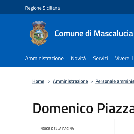
Salta al contenuto principale
Regione Siciliana
Comune di Mascalucia
Amministrazione
Novità
Servizi
Vivere 
Home
>
Amministrazione
>
Personale amminis
Domenico Piazz
INDICE DELLA PAGINA