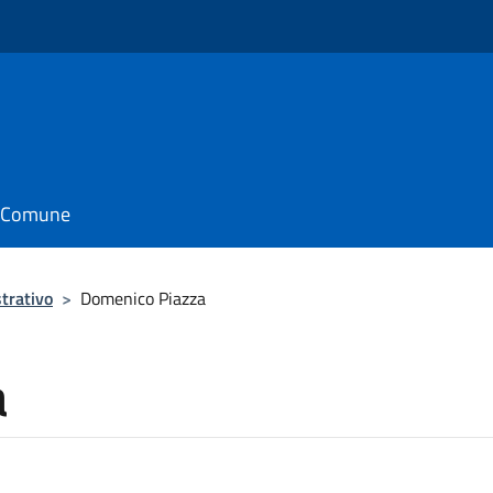
il Comune
trativo
>
Domenico Piazza
a