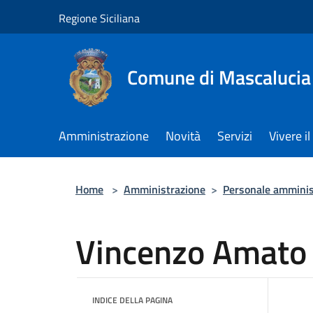
Salta al contenuto principale
Regione Siciliana
Comune di Mascalucia
Amministrazione
Novità
Servizi
Vivere 
Home
>
Amministrazione
>
Personale amminis
Vincenzo Amato
INDICE DELLA PAGINA