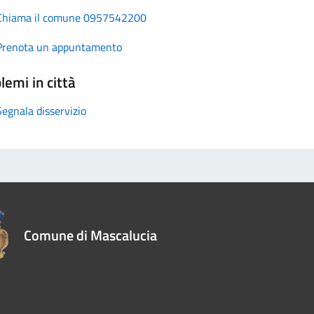
Chiama il comune 0957542200
Prenota un appuntamento
lemi in città
Segnala disservizio
Comune di Mascalucia