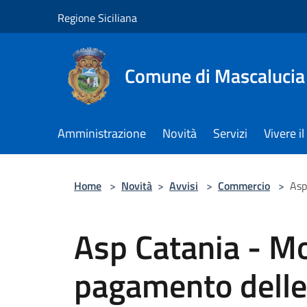
Salta al contenuto principale
Regione Siciliana
Comune di Mascalucia
Amministrazione
Novità
Servizi
Vivere 
Home
>
Novità
>
Avvisi
>
Commercio
>
Asp
Asp Catania - Mo
pagamento delle 