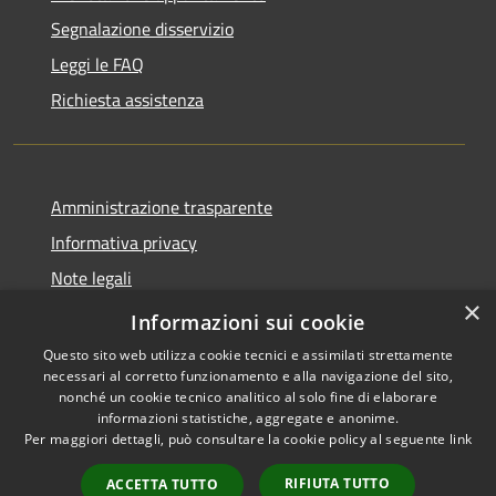
Segnalazione disservizio
Leggi le FAQ
Richiesta assistenza
Amministrazione trasparente
Informativa privacy
Note legali
×
Dichiarazione di accessibilità
Informazioni sui cookie
Questo sito web utilizza cookie tecnici e assimilati strettamente
necessari al corretto funzionamento e alla navigazione del sito,
nonché un cookie tecnico analitico al solo fine di elaborare
informazioni statistiche, aggregate e anonime.
RSS
Copyright © 2026 • Comune di
Per maggiori dettagli, può consultare la cookie policy al seguente
link
Accessibilità
Mascalucia • Powered by
Privacy
Municipium
Accesso
•
RIFIUTA TUTTO
ACCETTA TUTTO