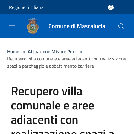
Salta al contenuto principale
Regione Siciliana
Comune di Mascalucia
Home
>
Attuazione Misure Pnrr
>
Recupero villa comunale e aree adiacenti con realizzazione
spazi a parcheggio e abbattimento barriere
Recupero villa
comunale e aree
adiacenti con
realizzazione spazi a